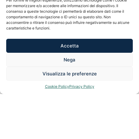
Per fornire le migliori esperienze, utilizziamo tecnologie come i cookie
possibile per cercare di
proteggere Te
,
i
per memorizzare e/o accedere alle informazioni del dispositivo. Il
Tuoi cari
,
la Tua azienda
e
i Tuoi beni
al
consenso a queste tecnologie ci permetterà di elaborare dati come il
comportamento di navigazione o ID unici su questo sito. Non
fine di garantirti il futuro più sereno
acconsentire o ritirare il consenso può influire negativamente su alcune
possibile.
caratteristiche e funzioni.
Accetta
RICHIEDI UNA CONSULENZA GRATUITA
Nega
Visualizza le preferenze
Cookie Policy
Privacy Policy